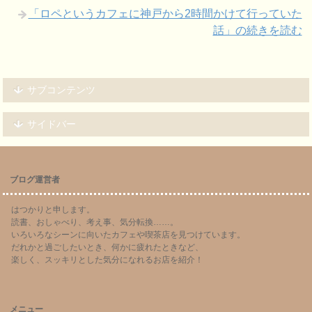
「ロペというカフェに神戸から2時間かけて行っていた
話」の続きを読む
サブコンテンツ
サイドバー
ブログ運営者
はつかりと申します。
読書、おしゃべり、考え事、気分転換……。
いろいろなシーンに向いたカフェや喫茶店を見つけています。
だれかと過ごしたいとき、何かに疲れたときなど、
楽しく、スッキリとした気分になれるお店を紹介！
メニュー